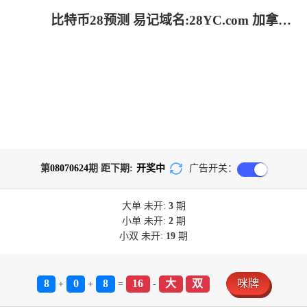
比特币28预测 易记域名:28YC.com 加拿大28-加拿大28预测|加拿大PC在线预测|28在线预测咪牌查询|加拿大PC结果查询_专注研究咪牌_加拿大PC组合_官方!
第
08070624
期 距下期:
开奖中
广告开关：
大单
未开:
3
期
小单
未开:
2
期
小双
未开:
19
期
8
0
8
16
大
双
咪牌
+
+
=
-