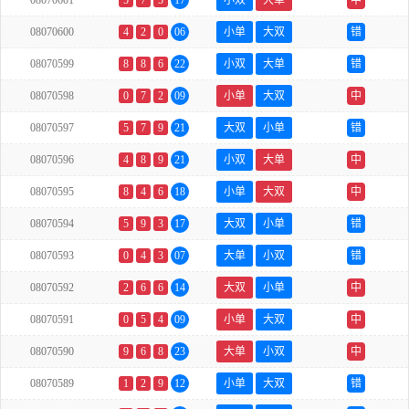
08070601
5
7
5
17
小双
大单
中
08070600
4
2
0
06
小单
大双
错
08070599
8
8
6
22
小双
大单
错
08070598
0
7
2
09
小单
大双
中
08070597
5
7
9
21
大双
小单
错
08070596
4
8
9
21
小双
大单
中
08070595
8
4
6
18
小单
大双
中
08070594
5
9
3
17
大双
小单
错
08070593
0
4
3
07
大单
小双
错
08070592
2
6
6
14
大双
小单
中
08070591
0
5
4
09
小单
大双
中
08070590
9
6
8
23
大单
小双
中
08070589
1
2
9
12
小单
大双
错