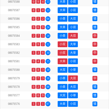
08070588
0
9
4
13
大单
小双
错
08070587
8
1
4
13
大单
小双
错
08070586
0
2
2
04
小单
大双
错
08070585
9
6
9
24
大单
小双
错
08070584
2
7
5
14
小单
大双
中
08070583
1
9
2
12
小双
大单
中
08070582
1
3
6
10
小双
大单
中
08070581
9
4
2
15
大单
小双
中
08070580
8
8
3
19
大双
小单
错
08070579
8
7
3
18
小单
大双
中
08070578
0
2
6
08
小单
大双
错
08070577
3
0
9
12
大双
小单
错
08070576
1
5
1
07
大单
小双
错