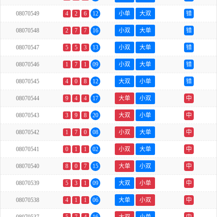
08070549
4
2
6
12
小单
大双
错
08070548
2
7
7
16
小双
大单
错
08070547
5
5
3
13
小双
大单
错
08070546
1
7
1
09
小双
大单
错
08070545
4
0
8
12
大双
小单
错
08070544
9
4
4
17
大单
小双
中
08070543
3
9
8
20
大双
小单
中
08070542
1
7
0
08
小双
大单
中
08070541
0
1
1
02
小双
大单
中
08070540
8
0
7
15
大单
小双
中
08070539
5
3
1
09
大双
小单
中
08070538
4
1
1
06
大单
小双
中