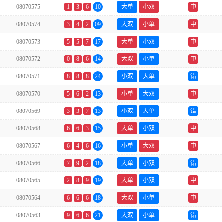
08070575
1
3
6
10
大单
小双
中
08070574
3
4
2
09
大双
小单
中
08070573
5
5
7
17
大单
小双
中
08070572
0
8
6
14
大双
小单
中
08070571
8
8
8
24
小双
大单
错
08070570
5
6
2
13
小单
大双
中
08070569
3
3
7
13
小双
大单
错
08070568
6
6
3
15
大单
小双
中
08070567
6
4
6
16
小单
大双
中
08070566
7
9
2
18
大单
小双
错
08070565
2
8
9
19
大单
小双
中
08070564
6
6
6
18
大双
小单
中
08070563
9
6
6
21
大双
小单
错