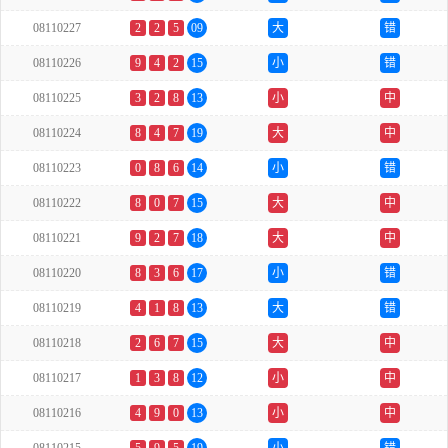
08110227
2
2
5
09
大
错
08110226
9
4
2
15
小
错
08110225
3
2
8
13
小
中
08110224
8
4
7
19
大
中
08110223
0
8
6
14
小
错
08110222
8
0
7
15
大
中
08110221
9
2
7
18
大
中
08110220
8
3
6
17
小
错
08110219
4
1
8
13
大
错
08110218
2
6
7
15
大
中
08110217
1
3
8
12
小
中
08110216
4
9
0
13
小
中