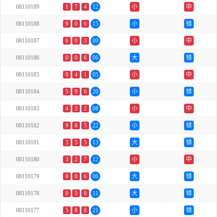
08110189
1
7
4
12
小
中
08110188
9
0
6
15
小
错
08110187
6
0
3
09
小
中
08110186
0
0
6
06
大
错
08110185
0
4
1
05
小
中
08110184
5
9
6
20
小
错
08110183
4
2
2
08
小
中
08110182
9
8
5
22
小
错
08110181
3
5
5
13
大
错
08110180
3
2
7
12
小
中
08110179
0
0
6
06
大
错
08110178
0
5
6
11
大
错
08110177
5
8
8
21
小
错