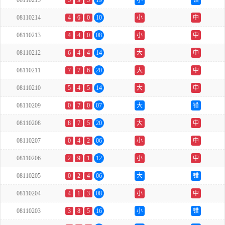
08110215
5
9
5
19
小
错
08110214
4
6
0
10
小
中
08110213
4
4
0
08
小
中
08110212
6
4
4
14
大
中
08110211
7
7
6
20
大
中
08110210
5
4
5
14
大
中
08110209
0
7
0
07
大
错
08110208
8
7
5
20
大
中
08110207
0
4
2
06
小
中
08110206
2
9
1
12
小
中
08110205
0
2
4
06
大
错
08110204
4
1
3
08
小
中
08110203
3
8
5
16
小
错