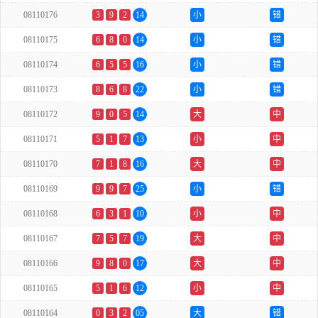
08110176
3
9
2
14
小
错
08110175
6
8
0
14
小
错
08110174
6
5
5
16
小
错
08110173
8
6
8
22
小
错
08110172
9
0
5
14
大
中
08110171
5
1
7
13
小
中
08110170
7
1
8
16
大
中
08110169
9
9
7
25
小
错
08110168
6
3
1
10
小
中
08110167
7
5
7
19
大
中
08110166
9
8
0
17
大
中
08110165
5
1
6
12
小
中
08110164
0
3
2
05
大
错