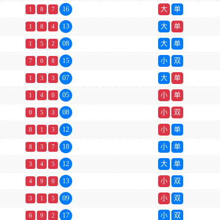
16
大
单
1
8
7
13
大
单
1
8
4
08
大
单
1
5
2
15
小
双
7
0
8
07
大
单
1
3
3
05
小
单
1
4
0
08
小
双
0
5
3
12
小
单
8
1
3
18
小
单
8
3
7
12
大
单
3
4
5
13
小
双
4
9
0
09
小
双
3
1
5
17
小
双
6
9
2