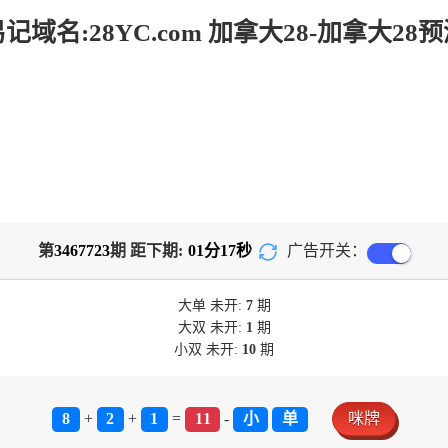
第
3467723
期 距下期:
01
分
17
秒
广告开关：
大单
未开:
7
期
大双
未开:
1
期
小双
未开:
10
期
8
+
2
+
1
=
11
-
小
单
咪牌