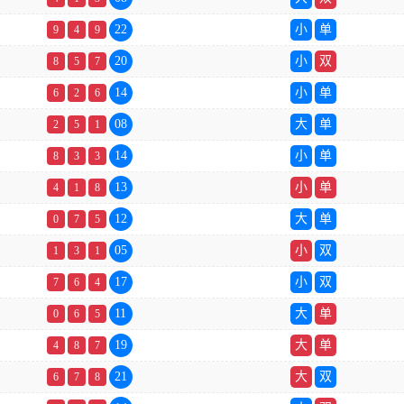
22
小
单
9
4
9
20
小
双
8
5
7
14
小
单
6
2
6
08
大
单
2
5
1
14
小
单
8
3
3
13
小
单
4
1
8
12
大
单
0
7
5
05
小
双
1
3
1
17
小
双
7
6
4
11
大
单
0
6
5
19
大
单
4
8
7
21
大
双
6
7
8