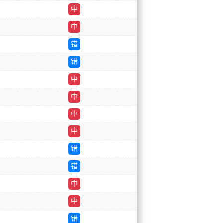
中
中
错
错
中
中
中
中
错
错
中
中
错