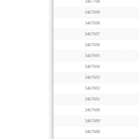
3467700
3467699
3467698
3467697
3467696
3467695
3467694
3467693
3467692
3467691
3467690
3467689
3467688