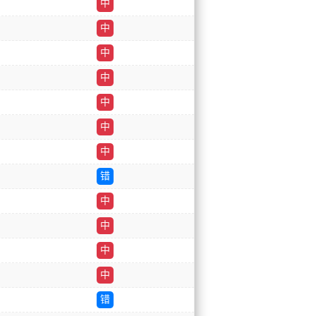
中
中
中
中
中
中
中
错
中
中
中
中
错