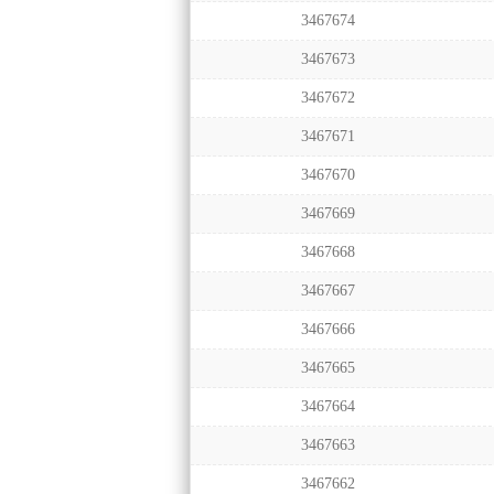
3467674
3467673
3467672
3467671
3467670
3467669
3467668
3467667
3467666
3467665
3467664
3467663
3467662