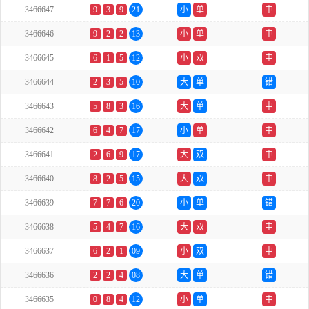
3466647
9
3
9
21
小
单
中
3466646
9
2
2
13
小
单
中
3466645
6
1
5
12
小
双
中
3466644
2
3
5
10
大
单
错
3466643
5
8
3
16
大
单
中
3466642
6
4
7
17
小
单
中
3466641
2
6
9
17
大
双
中
3466640
8
2
5
15
大
双
中
3466639
7
7
6
20
小
单
错
3466638
5
4
7
16
大
双
中
3466637
6
2
1
09
小
双
中
3466636
2
2
4
08
大
单
错
3466635
0
8
4
12
小
单
中