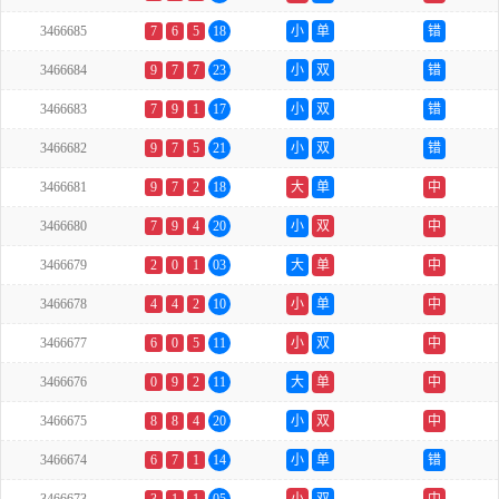
3466685
7
6
5
18
小
单
错
3466684
9
7
7
23
小
双
错
3466683
7
9
1
17
小
双
错
3466682
9
7
5
21
小
双
错
3466681
9
7
2
18
大
单
中
3466680
7
9
4
20
小
双
中
3466679
2
0
1
03
大
单
中
3466678
4
4
2
10
小
单
中
3466677
6
0
5
11
小
双
中
3466676
0
9
2
11
大
单
中
3466675
8
8
4
20
小
双
中
3466674
6
7
1
14
小
单
错