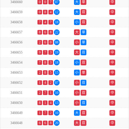
3466660
0
0
7
07
大
单
中
3466659
0
8
4
12
大
双
中
3466658
7
4
7
18
小
双
中
3466657
8
6
8
22
大
单
中
3466656
2
6
0
08
小
单
中
3466655
9
7
3
19
大
双
中
3466654
7
8
3
18
小
双
中
3466653
2
8
5
15
小
单
中
3466652
1
4
2
07
小
双
中
3466651
2
7
1
10
小
双
中
3466650
8
1
4
13
小
双
中
3466649
1
7
2
10
大
双
中
3466648
6
6
8
20
大
双
中