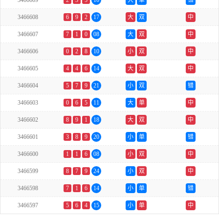
3466609
2
3
5
10
大
单
错
3466608
6
9
2
17
大
双
中
3466607
7
1
0
08
大
双
中
3466606
0
2
8
10
小
双
中
3466605
4
4
6
14
大
双
中
3466604
5
7
9
21
小
双
错
3466603
0
6
5
11
大
单
中
3466602
8
9
1
18
大
双
中
3466601
3
8
9
20
小
单
错
3466600
1
1
6
08
小
双
中
3466599
8
7
9
24
小
双
中
3466598
7
1
6
14
小
单
错
3466597
5
6
4
15
小
单
中