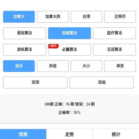
加拿大
加拿大西
台湾
比特币
星际算法
热能算法
医疗算法
放纵算法
必赢算法
无双算法
组合
杀组
大小
单双
双项
双组
100期 正确：76 期 错误：24 期
正确率：76%
预测
走势
统计