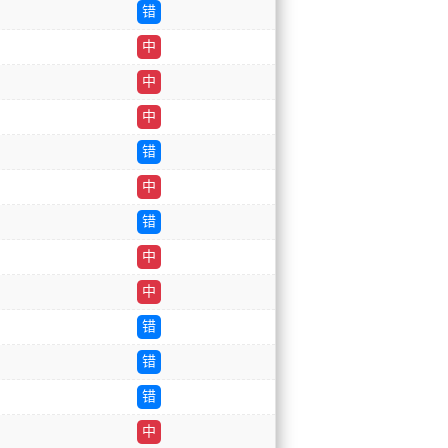
错
中
中
中
错
中
错
中
中
错
错
错
中