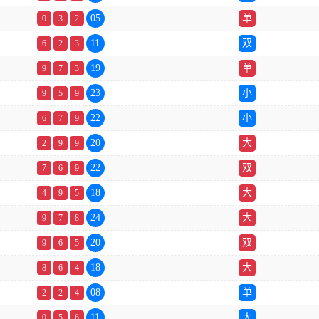
05
单
0
3
2
11
双
6
2
3
19
单
9
7
3
23
小
9
5
9
22
小
6
7
9
20
大
2
9
9
22
双
7
6
9
18
大
4
9
5
24
大
9
7
8
20
双
9
6
5
18
大
8
6
4
08
单
2
2
4
11
大
0
5
6