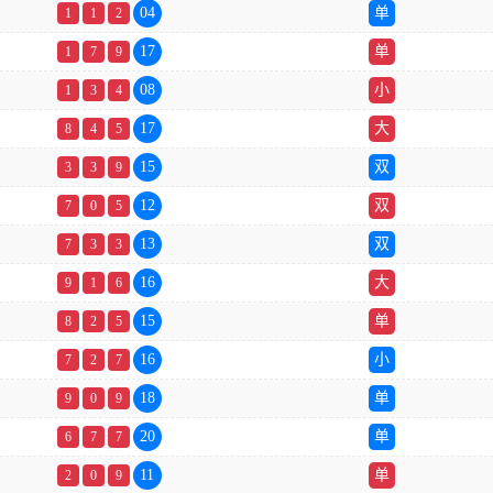
04
单
1
1
2
17
单
1
7
9
08
小
1
3
4
17
大
8
4
5
15
双
3
3
9
12
双
7
0
5
13
双
7
3
3
16
大
9
1
6
15
单
8
2
5
16
小
7
2
7
18
单
9
0
9
20
单
6
7
7
11
单
2
0
9