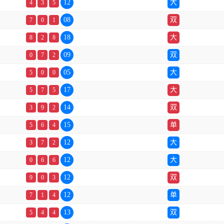
12
大
4
3
5
08
双
7
0
1
18
大
8
2
8
09
双
0
7
2
05
大
5
0
0
17
大
5
7
5
14
双
3
9
2
15
单
5
6
4
12
大
3
7
2
12
大
0
6
6
12
双
9
0
3
12
单
7
1
4
13
双
5
4
4