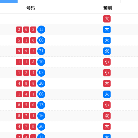
号码
预测
---
大
11
大
2
6
3
06
大
5
1
0
21
双
9
9
3
10
小
1
1
8
07
小
1
2
4
20
大
4
8
8
06
大
1
4
1
13
小
8
5
0
16
双
8
7
1
20
大
4
7
9
11
大
2
4
5