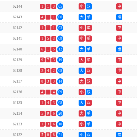
62144
1
1
3
05
小
双
中
62143
4
1
1
06
大
单
错
62142
1
1
1
03
小
单
中
62141
1
5
3
09
小
单
中
62140
6
1
5
12
大
单
错
62139
9
7
3
19
大
单
中
62138
2
4
2
08
大
双
中
62137
8
3
3
14
大
双
中
62136
4
1
4
09
小
双
中
62135
1
4
3
08
大
双
中
62134
5
9
6
20
大
单
中
62133
1
3
6
10
小
单
中
62132
5
8
8
21
小
双
错