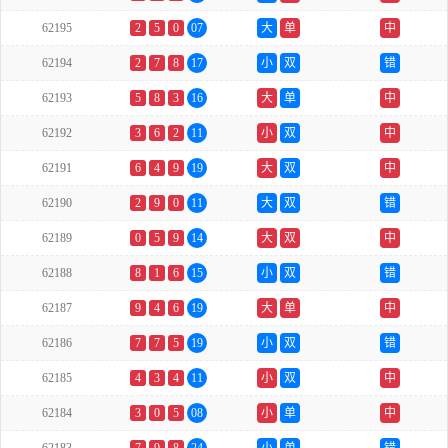
62195
2
5
0
07
大
单
中
62194
2
7
8
17
小
双
错
62193
5
8
3
16
大
单
中
62192
3
6
2
11
小
双
中
62191
6
4
9
19
大
双
中
62190
2
9
0
11
大
双
错
62189
0
5
9
14
大
双
中
62188
8
1
6
15
小
双
错
62187
9
4
6
19
大
单
中
62186
7
7
5
19
小
双
错
62185
4
3
4
11
小
双
中
62184
3
0
5
08
小
单
中