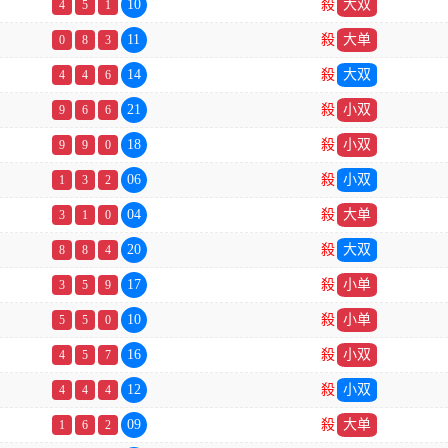
10
殺
大双
4
5
1
11
殺
大单
0
8
3
14
殺
大双
4
4
6
21
殺
小双
9
6
6
18
殺
小双
9
9
0
06
殺
小双
1
3
2
04
殺
大单
3
1
0
20
殺
大双
8
8
4
17
殺
小单
3
5
9
10
殺
小单
5
5
0
16
殺
小双
4
5
7
12
殺
小双
4
4
4
09
殺
大单
1
6
2