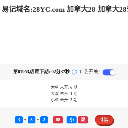
第
61953
期 距下期:
02
分
37
秒
广告开关：
大单
未开:
6
期
大双
未开:
1
期
小单
未开:
2
期
3
+
3
+
2
=
08
-
小
双
咪牌