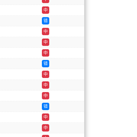
中
错
中
中
中
错
中
中
中
错
中
中