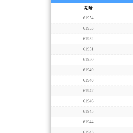
期号
61954
61953
61952
61951
61950
61949
61948
61947
61946
61945
61944
61943