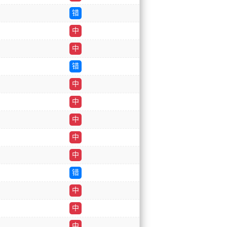
错
中
中
错
中
中
中
中
中
错
中
中
中