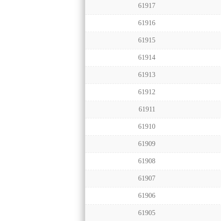
61917
61916
61915
61914
61913
61912
61911
61910
61909
61908
61907
61906
61905