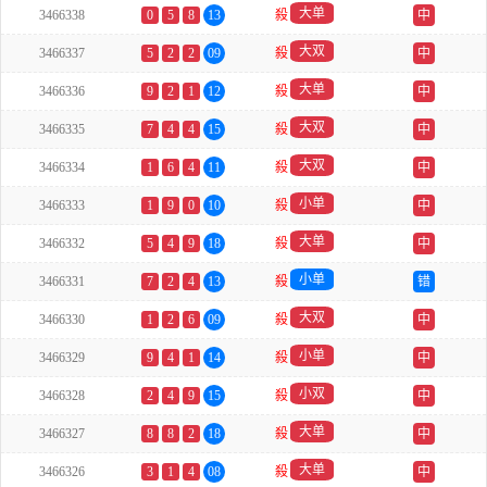
大单
3466338
0
5
8
13
殺
中
大双
3466337
5
2
2
09
殺
中
大单
3466336
9
2
1
12
殺
中
大双
3466335
7
4
4
15
殺
中
大双
3466334
1
6
4
11
殺
中
小单
3466333
1
9
0
10
殺
中
大单
3466332
5
4
9
18
殺
中
小单
3466331
7
2
4
13
殺
错
大双
3466330
1
2
6
09
殺
中
小单
3466329
9
4
1
14
殺
中
小双
3466328
2
4
9
15
殺
中
大单
3466327
8
8
2
18
殺
中
大单
3466326
3
1
4
08
殺
中