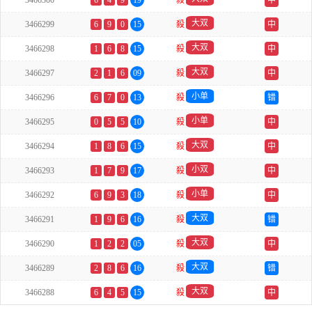
3466300
6
4
9
19
殺
中
大双
3466299
6
9
0
15
殺
中
大双
3466298
1
6
8
15
殺
中
大双
3466297
2
1
6
09
殺
中
小单
3466296
6
7
0
13
殺
错
小单
3466295
0
5
5
10
殺
中
大双
3466294
1
8
6
15
殺
中
小双
3466293
1
7
9
17
殺
中
小单
3466292
6
9
3
18
殺
中
大双
3466291
1
9
6
16
殺
错
大双
3466290
1
2
2
05
殺
中
大双
3466289
2
8
6
16
殺
错
大双
3466288
6
4
5
15
殺
中