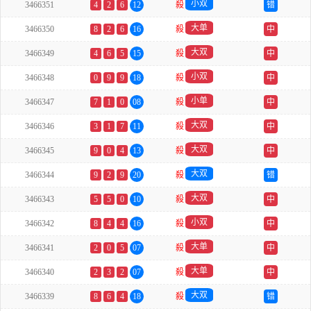
小双
3466351
4
2
6
12
殺
错
大单
3466350
8
2
6
16
殺
中
大双
3466349
4
6
5
15
殺
中
小双
3466348
0
9
9
18
殺
中
小单
3466347
7
1
0
08
殺
中
大双
3466346
3
1
7
11
殺
中
大双
3466345
9
0
4
13
殺
中
大双
3466344
9
2
9
20
殺
错
大双
3466343
5
5
0
10
殺
中
小双
3466342
8
4
4
16
殺
中
大单
3466341
2
0
5
07
殺
中
大单
3466340
2
3
2
07
殺
中
大双
3466339
8
6
4
18
殺
错