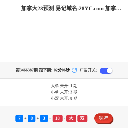
加拿大28预测 易记域名:28YC.com 加拿大28-加拿大28预测|加拿大PC在线预测|28在线预测咪牌查询|加拿大PC结果查询_专注研究咪牌_加拿大PC组合_官方!
第
3466387
期 距下期:
02
分
06
秒
广告开关：
大单
未开:
1
期
小单
未开:
2
期
小双
未开:
8
期
7
8
3
18
大
双
咪牌
+
+
=
-