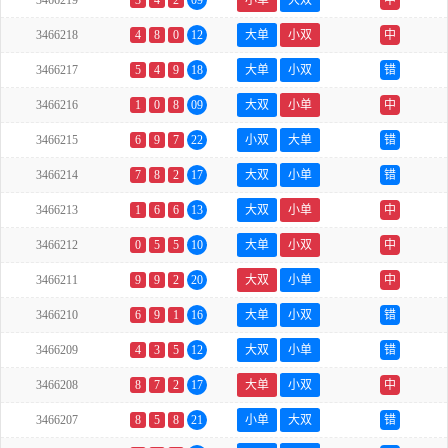
3466219
3
4
2
09
小单
大双
中
3466218
4
8
0
12
大单
小双
中
3466217
5
4
9
18
大单
小双
错
3466216
1
0
8
09
大双
小单
中
3466215
6
9
7
22
小双
大单
错
3466214
7
8
2
17
大双
小单
错
3466213
1
6
6
13
大双
小单
中
3466212
0
5
5
10
大单
小双
中
3466211
9
9
2
20
大双
小单
中
3466210
6
9
1
16
大单
小双
错
3466209
4
3
5
12
大双
小单
错
3466208
8
7
2
17
大单
小双
中
3466207
8
5
8
21
小单
大双
错