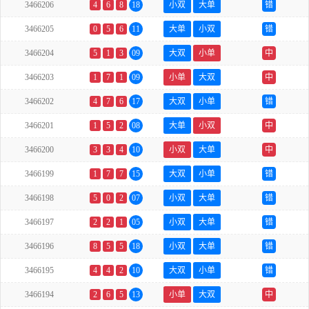
3466206
4
6
8
18
小双
大单
错
3466205
0
5
6
11
大单
小双
错
3466204
5
1
3
09
大双
小单
中
3466203
1
7
1
09
小单
大双
中
3466202
4
7
6
17
大双
小单
错
3466201
1
5
2
08
大单
小双
中
3466200
3
3
4
10
小双
大单
中
3466199
1
7
7
15
大双
小单
错
3466198
5
0
2
07
小双
大单
错
3466197
2
2
1
05
小双
大单
错
3466196
8
5
5
18
小双
大单
错
3466195
4
4
2
10
大双
小单
错
3466194
2
6
5
13
小单
大双
中