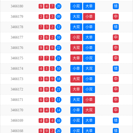
3466180
9
4
7
20
小双
大单
错
3466179
2
4
3
09
大双
小单
中
3466178
7
3
2
12
大双
小单
错
3466177
2
6
2
10
小双
大单
中
3466176
9
4
9
22
大双
小单
中
3466175
7
7
7
21
大单
小双
中
3466174
4
1
5
10
小单
大双
错
3466173
3
6
9
18
大双
小单
中
3466172
8
9
4
21
大单
小双
中
3466171
6
0
5
11
大双
小单
中
3466170
8
4
2
14
小单
大双
中
3466169
4
8
4
16
小双
大单
错
3466168
9
9
2
20
小双
大单
错