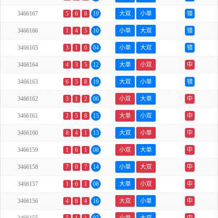
3466167
5
6
8
19
大双
小单
错
3466166
1
4
5
10
小单
大双
错
3466165
3
1
0
04
小单
大双
错
3466164
4
3
5
12
大单
小双
中
3466163
6
5
8
19
大双
小单
错
3466162
3
1
2
06
小双
大单
中
3466161
2
5
8
15
大单
小双
中
3466160
8
4
1
13
大双
小单
中
3466159
1
6
1
08
小双
大单
中
3466158
7
0
7
14
小单
大双
中
3466157
1
6
1
08
大单
小双
中
3466156
4
8
4
16
大双
小单
中