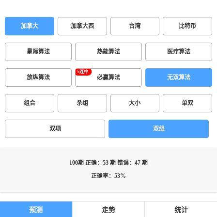
加拿大
加拿大西
台湾
比特币
星际算法
热能算法
医疗算法
放纵算法
必赢算法
无双算法
组合
杀组
大小
单双
双项
双组
100期 正确：53 期 错误：47 期
正确率：53%
预测
走势
统计