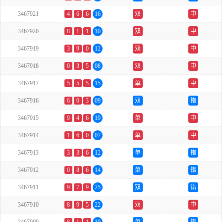
3467921
4
6
6
16
双
中
3467920
8
1
1
10
双
中
3467919
3
9
0
12
双
中
3467918
0
3
5
08
双
中
3467917
5
5
5
15
单
中
3467916
6
0
3
09
双
错
3467915
9
4
6
19
单
中
3467914
1
6
0
07
单
中
3467913
3
3
6
12
单
错
3467912
0
8
6
14
单
错
3467911
9
7
9
25
双
错
3467910
8
9
5
22
双
中