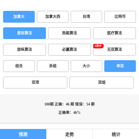
加拿大
加拿大西
台湾
比特币
星际算法
热能算法
医疗算法
放纵算法
必赢算法
无双算法
组合
杀组
大小
单双
双项
双组
100期 正确：46 期 错误：54 期
正确率：46%
预测
走势
统计