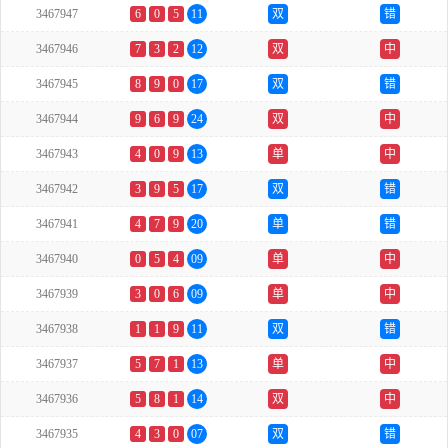
3467947
6
0
5
11
双
错
3467946
7
3
2
12
双
中
3467945
8
9
0
17
双
错
3467944
9
6
9
24
双
中
3467943
4
0
9
13
单
中
3467942
3
9
5
17
双
错
3467941
4
7
9
20
单
错
3467940
0
5
4
09
单
中
3467939
3
0
6
09
单
中
3467938
1
1
9
11
双
错
3467937
5
7
1
13
单
中
3467936
5
8
1
14
双
中
3467935
4
3
0
07
双
错