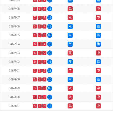
3467909
8
1
1
10
单
错
3467908
7
1
3
11
单
中
3467907
7
4
7
18
双
中
3467906
3
3
7
13
双
错
3467905
1
7
0
08
单
错
3467904
8
8
4
20
单
错
3467903
8
3
9
20
双
中
3467902
0
4
7
11
双
错
3467901
1
7
5
13
单
中
3467900
1
2
7
10
单
错
3467899
3
0
5
08
双
中
3467898
1
4
7
12
双
中
3467897
5
4
8
17
单
中