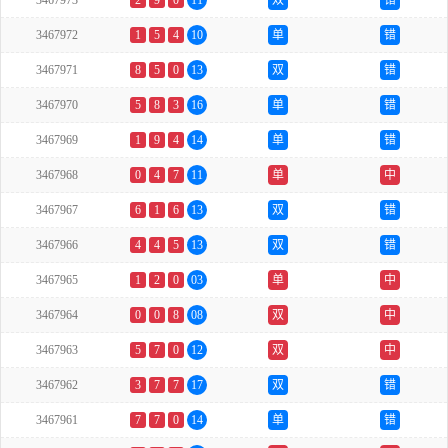
3467973
2
9
0
11
双
错
3467972
1
5
4
10
单
错
3467971
8
5
0
13
双
错
3467970
5
8
3
16
单
错
3467969
1
9
4
14
单
错
3467968
0
4
7
11
单
中
3467967
6
1
6
13
双
错
3467966
4
4
5
13
双
错
3467965
1
2
0
03
单
中
3467964
0
0
8
08
双
中
3467963
5
7
0
12
双
中
3467962
3
7
7
17
双
错
3467961
7
7
0
14
单
错