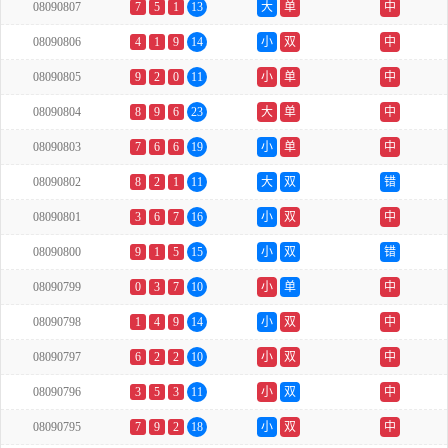
08090807
7
5
1
13
大
单
中
08090806
4
1
9
14
小
双
中
08090805
9
2
0
11
小
单
中
08090804
8
9
6
23
大
单
中
08090803
7
6
6
19
小
单
中
08090802
8
2
1
11
大
双
错
08090801
3
6
7
16
小
双
中
08090800
9
1
5
15
小
双
错
08090799
0
3
7
10
小
单
中
08090798
1
4
9
14
小
双
中
08090797
6
2
2
10
小
双
中
08090796
3
5
3
11
小
双
中
08090795
7
9
2
18
小
双
中