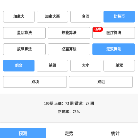
加拿大
加拿大西
台湾
比特币
星际算法
热能算法
医疗算法
放纵算法
必赢算法
无双算法
组合
杀组
大小
单双
双项
双组
100期 正确：73 期 错误：27 期
正确率：73%
预测
走势
统计