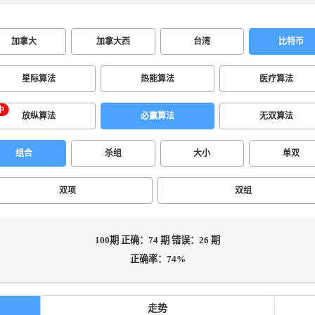
加拿大
加拿大西
台湾
比特币
星际算法
热能算法
医疗算法
放纵算法
必赢算法
无双算法
组合
杀组
大小
单双
双项
双组
100期 正确：74 期 错误：26 期
正确率：74%
走势