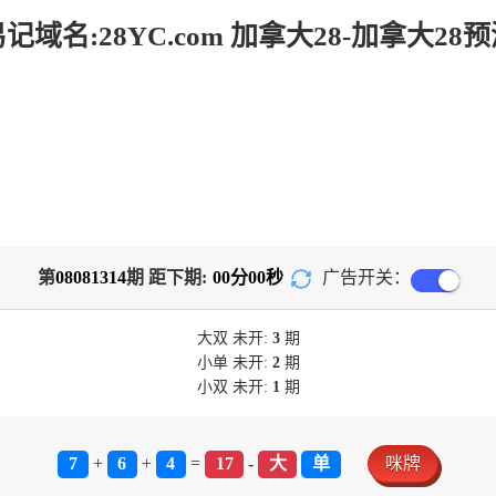
第
08081314
期 距下期:
00
分
00
秒
广告开关：
大双
未开:
3
期
小单
未开:
2
期
小双
未开:
1
期
7
+
6
+
4
=
17
-
大
单
咪牌