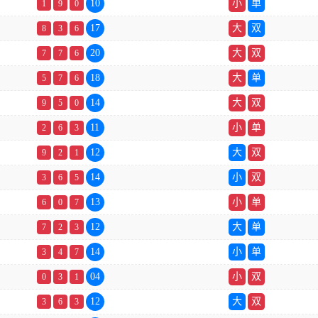
10
小
单
1
9
0
17
大
双
8
3
6
20
大
双
7
7
6
18
大
单
5
7
6
14
大
双
9
5
0
11
小
单
2
6
3
12
大
双
9
2
1
14
小
双
3
6
5
13
小
单
6
0
7
12
大
单
7
2
3
14
小
单
3
4
7
04
小
双
0
3
1
12
大
双
3
6
3