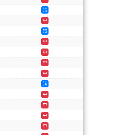
错
中
错
中
中
中
中
错
中
中
中
中