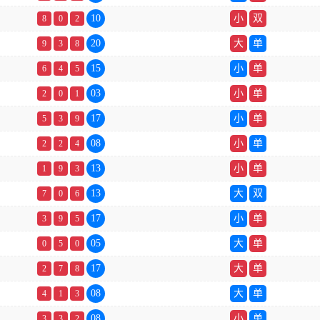
10
小
双
8
0
2
20
大
单
9
3
8
15
小
单
6
4
5
03
小
单
2
0
1
17
小
单
5
3
9
08
小
单
2
2
4
13
小
单
1
9
3
13
大
双
7
0
6
17
小
单
3
9
5
05
大
单
0
5
0
17
大
单
2
7
8
08
大
单
4
1
3
08
小
单
3
3
2