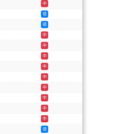
中
错
错
中
中
中
中
中
中
中
中
中
错