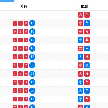
号码
预测
---
大
单
12
小
单
1
3
8
10
小
双
0
1
9
15
小
单
2
7
6
16
大
单
6
7
3
12
大
双
3
7
2
07
小
双
5
0
2
24
大
双
7
8
9
17
小
单
9
5
3
06
大
单
1
5
0
17
小
单
7
8
2
11
小
双
7
4
0