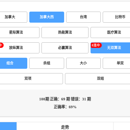
加拿大
加拿大西
台湾
比特币
星际算法
热能算法
医疗算法
放纵算法
必赢算法
无双算法
组合
杀组
大小
单双
双项
双组
100期 正确：69 期 错误：31 期
正确率：69%
走势