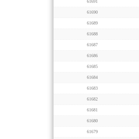
61691
61690
61689
61688
61687
61686
61685
61684
61683
61682
61681
61680
61679