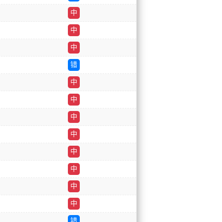
中
中
中
错
中
中
中
中
中
中
中
中
错