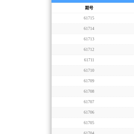
期号
61715
61714
61713
61712
61711
61710
61709
61708
61707
61706
61705
61704