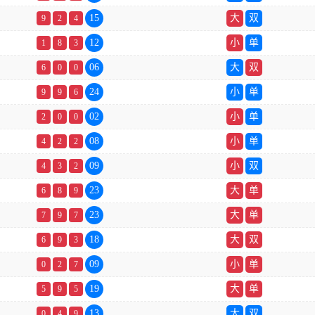
15
大
双
9
2
4
12
小
单
1
8
3
06
大
双
6
0
0
24
小
单
9
9
6
02
小
单
2
0
0
08
小
单
4
2
2
09
小
双
4
3
2
23
大
单
6
8
9
23
大
单
7
9
7
18
大
双
6
9
3
09
小
单
0
2
7
19
大
单
5
9
5
13
大
双
0
4
9