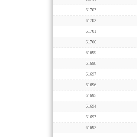
61703
61702
61701
61700
61699
61698
61697
61696
61695
61694
61693
61692