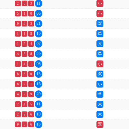
11
小
2
6
3
06
小
5
1
0
21
双
9
9
3
10
单
1
1
8
07
大
1
2
4
20
单
4
8
8
06
小
1
4
1
13
双
8
5
0
16
小
8
7
1
20
单
4
7
9
11
大
2
4
5
10
大
2
2
6
18
双
9
3
6