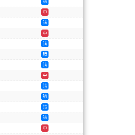
错
中
错
中
错
错
错
中
错
错
错
错
中