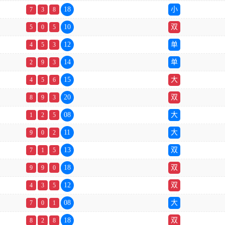
18
小
7
3
8
10
双
5
0
5
12
单
4
5
3
14
单
2
9
3
15
大
4
5
6
20
双
8
9
3
08
大
1
2
5
11
大
9
0
2
13
双
7
1
5
18
双
9
9
0
12
双
4
3
5
08
大
7
0
1
18
双
8
2
8