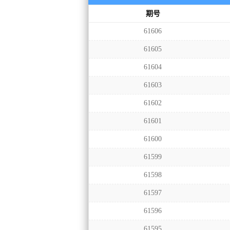
期号
61606
61605
61604
61603
61602
61601
61600
61599
61598
61597
61596
61595