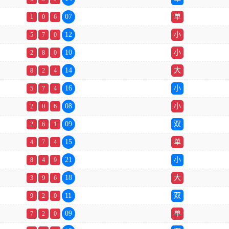
07
单
1
0
6
12
小
5
7
0
10
小
2
8
0
14
大
8
2
4
16
小
5
7
4
08
小
2
0
6
09
双
2
6
1
15
单
4
7
4
21
小
8
4
9
18
大
3
9
6
11
双
9
2
0
09
单
7
2
0