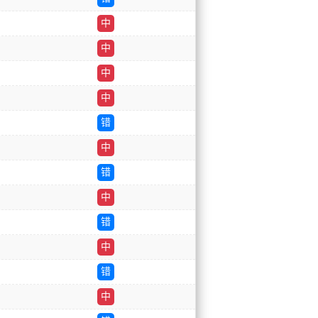
中
中
中
中
错
中
错
中
错
中
错
中