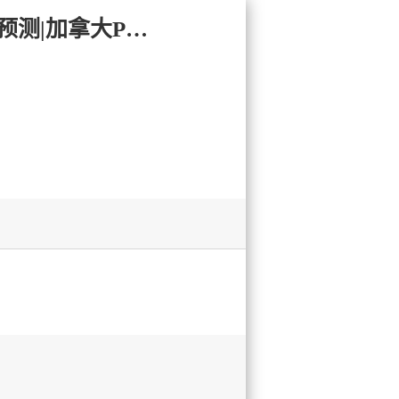
加拿大西28预测 易记域名:28YC.com 加拿大28-加拿大28预测|加拿大PC在线预测|28在线预测咪牌查询|加拿大PC结果查询_专注研究咪牌_加拿大PC组合_官方!