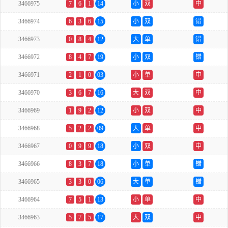
3466975
7
6
1
14
小
双
中
3466974
6
3
6
15
小
双
错
3466973
0
8
4
12
大
单
错
3466972
8
4
7
19
小
双
错
3466971
2
1
0
03
小
单
中
3466970
3
6
7
16
大
双
中
3466969
1
9
2
12
小
双
中
3466968
5
2
2
09
大
单
中
3466967
0
9
9
18
小
双
中
3466966
8
3
7
18
小
单
错
3466965
3
3
0
06
大
单
错
3466964
7
5
1
13
小
单
中
3466963
5
7
5
17
大
双
中