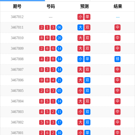
期号
号码
预测
结果
3467012
---
小
单
---
3467011
2
1
3
06
大
双
中
3467010
8
9
3
20
大
双
中
3467009
2
6
6
14
大
双
中
3467008
4
2
8
14
小
单
错
3467007
8
3
3
14
大
双
中
3467006
9
8
4
21
大
双
中
3467005
2
0
3
05
小
双
中
3467004
8
5
1
14
大
双
中
3467003
4
5
2
11
小
双
中
3467002
5
9
3
17
大
双
中
3467001
2
6
2
10
小
单
中