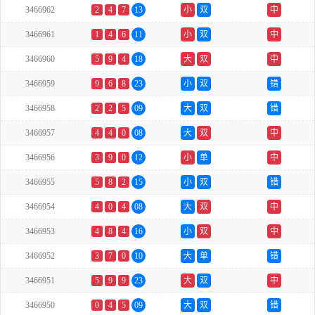
3466962
2
4
7
13
小
双
中
3466961
1
4
6
11
小
双
中
3466960
5
9
4
18
大
双
中
3466959
9
6
8
23
小
双
错
3466958
2
2
5
09
大
双
错
3466957
4
4
0
08
大
双
中
3466956
3
9
0
12
小
单
中
3466955
5
8
2
15
小
双
错
3466954
4
0
4
08
大
双
中
3466953
4
8
4
16
小
双
中
3466952
3
7
0
10
大
单
错
3466951
5
9
9
23
大
双
中
3466950
0
4
5
09
大
双
错