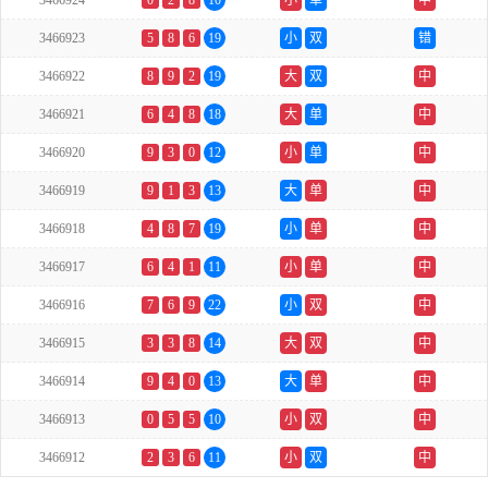
3466924
0
2
8
10
小
单
中
3466923
5
8
6
19
小
双
错
3466922
8
9
2
19
大
双
中
3466921
6
4
8
18
大
单
中
3466920
9
3
0
12
小
单
中
3466919
9
1
3
13
大
单
中
3466918
4
8
7
19
小
单
中
3466917
6
4
1
11
小
单
中
3466916
7
6
9
22
小
双
中
3466915
3
3
8
14
大
双
中
3466914
9
4
0
13
大
单
中
3466913
0
5
5
10
小
双
中
3466912
2
3
6
11
小
双
中